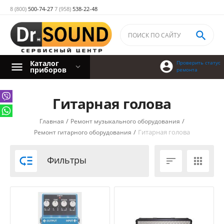
8 (800)
500-74-27
7 (958)
538-22-48

Каталог

Проверить статус
приборов
ремонта
Гитарная голова
/
/
Главная
Ремонт музыкального оборудования
/
Гитарная голова
Ремонт гитарного оборудования

Фильтры

