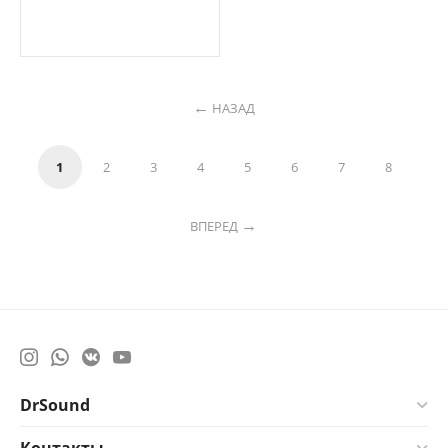
НАЗАД
1
2
3
4
5
6
7
8
ВПЕРЕД
DrSound