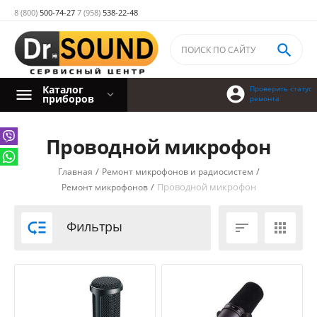
8 (800)
500-74-27
7 (958)
538-22-48

Каталог

Проверить статус
приборов
ремонта
Проводной микрофон
/
/
Главная
Ремонт микрофонов и радиосистем
/
Проводной микрофон
Ремонт микрофонов

Фильтры

