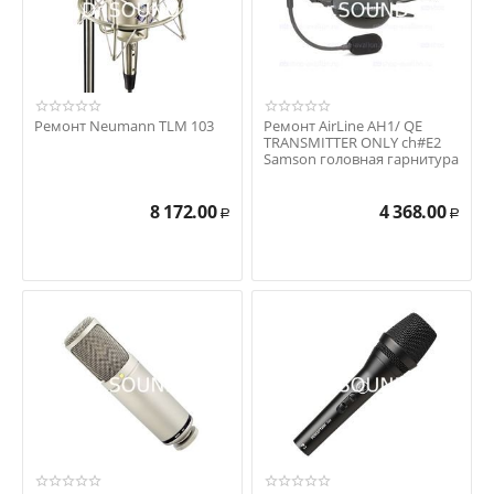
Ремонт Neumann TLM 103
Ремонт AirLine AH1/ QE
TRANSMITTER ONLY ch#E2
Samson головная гарнитура
(только передат...
8 172.00
4 368.00
Р
Р