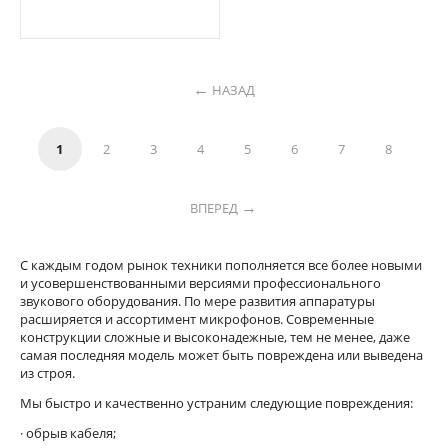
НАЗАД
1
2
3
4
5
6
7
8
ВПЕРЕД
C каждым годом рынок техники пополняется все более новыми
и усовершенствованными версиями профессионального
звукового оборудования. По мере развития аппаратуры
расширяется и ассортимент микрофонов. Современные
конструкции сложные и высоконадежные, тем не менее, даже
самая последняя модель может быть повреждена или выведена
из строя.
Мы быстро и качественно устраним следующие повреждения:
· обрыв кабеля;